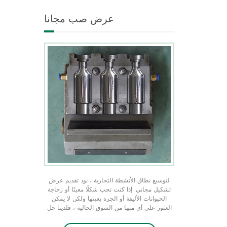
شكل فريد من نوعه في جميع
عرض صب مجانا
الأحجام ندرك منتجك الفريد من
منتجات التعبئة والتغليف من
خلال عرض التشكيل المجاني
لتوسيع نطاق الأنشطة التجارية ، نود تقديم عرض
تشكيل مجاني. إذا كنت تحب شكلًا معينًا أو زجاجة
الحيوانات الأليفة أو الجرة بعينها ولكن لا يمكن
العثور على أي منها من السوق الحالية ، فلدينا حل
عن طريق تخصيص قالب ، وهو مجاني عندما يصل
الأمر الأولي إلى 50 كيلو قطعة ولا يحتاج إلى شعار.