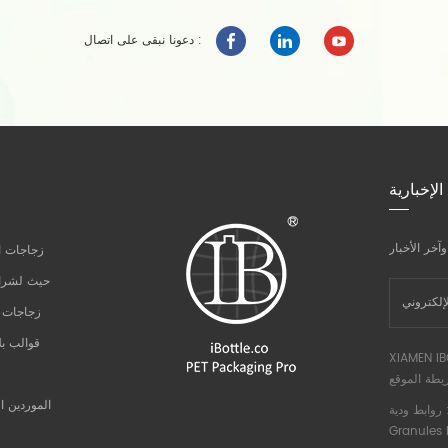
دعونا نبقى على اتصال :
الإخبارية
زجاجات ال
حيث لشراء
زجاجات ا
قوالب ب
XIAMEN IB
يطة الموقع
الموردين ال
ط ودية :
Granules