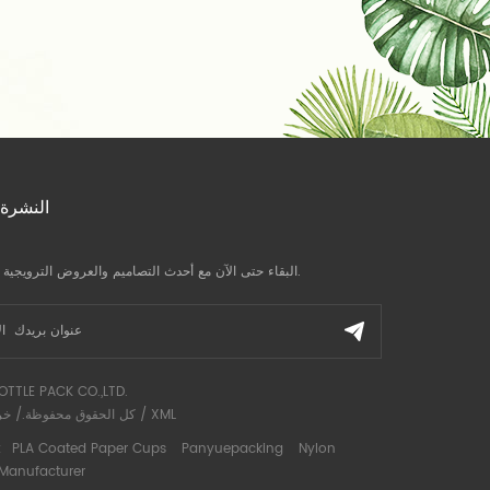
النشرة 
البقاء حتى الآن مع أحدث التصاميم والعروض الترويجية وآخر الأخبار.
OTTLE PACK CO.,LTD.
XML
/
كل الحقوق محفوظة./
خر
Nylon
Panyuepacking
PLA Coated Paper Cups
رواب
 Manufacturer