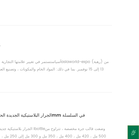
f
13 إلى 15 نوفمبر. بما في ذلك: المواد الخام والمكونات ، وتصنيع ال
والثانويةالتعبئة
الجرار البلاستيكية الجديدة الحيوانات الأليفة مع اغطية قطرها 89mm في السلسلة
الجرار بلاستيكية جديدة من البلاست