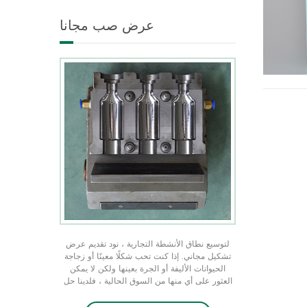
شكل فريد من نوعه في جميع
عرض صب مجانا
الأحجام ندرك منتجك الفريد من
منتجات التعبئة والتغليف من
خلال عرض التشكيل المجاني
لتوسيع نطاق الأنشطة التجارية ، نود تقديم عرض
تشكيل مجاني. إذا كنت تحب شكلًا معينًا أو زجاجة
الحيوانات الأليفة أو الجرة بعينها ولكن لا يمكن
العثور على أي منها من السوق الحالية ، فلدينا حل
عن طريق تخصيص قالب ، وهو مجاني عندما يصل
الأمر الأولي إلى 50 كيلو قطعة ولا يحتاج إلى شعار.