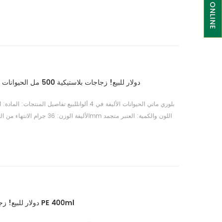
0.167 دولار للبيع! زجاجات بلاستيكية 500 مل الحيوانات الأليفة زجاجات متجمد ماتي
0.09 دولار للبيع! زجاجات بلاستيكية كوزمو جولة PE 400ml