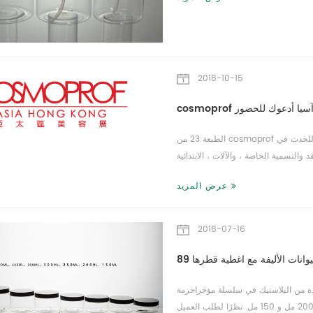
الفت...
2018-10-15
cosmopro آسيا أدعوك للحضور
الطبعة 23 من cosmoprof آسياستستمر في تغيير علامتها التجارية للحدث فيasiaworld-expo (رهبة) من
عقد والتسمية الخاصة ، والآلات ، الابتدائية
 والتغليف. من عندمن 14 إلى 16 نوفمبر ، مركز هونغ كونغ للمؤتمرات والمعارض
عرض المزيد
(hkcec)سيست...
2018-07-16
يك في سلسلة مؤخراحزمة ibottleوضعت قالب جرة مخصصة ، تتراوح من
500 مل ، 420 مل ، 400 مل ، 350 مل و 300 مل إلى 250 مل ، 200 مل و 150 مل. نظرًا لطلب العميل