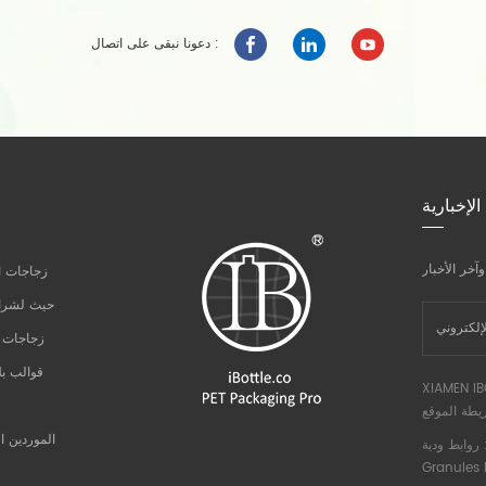
دعونا نبقى على اتصال :
الإخبارية
زجاجات ال
حيث لشراء
زجاجات ا
قوالب ب
XIAMEN IB
يطة الموقع
الموردين ال
ط ودية :
Granules