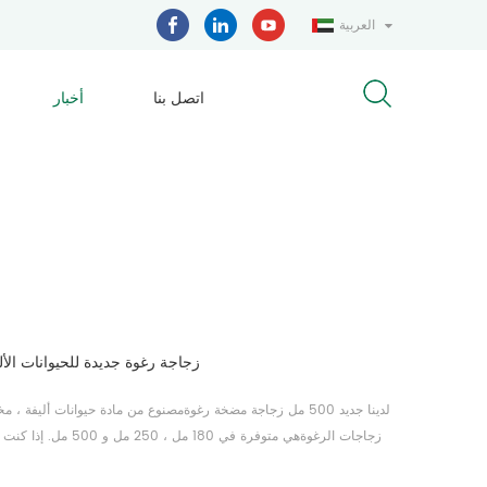
العربية
اتصل بنا
أخبار
زجاجة رغوة جديدة للحيوانات الأليفة 180 مل ، 250 مل ، 
زجاجات الرغوةهي متوفرة ف
قم أيضًا ببناء قوالب لتلبية متطلباتك نوع مضخة الرغوة هو سويث لقف