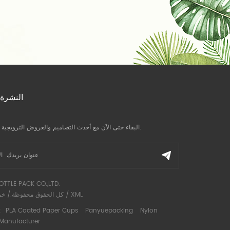
النشرة 
البقاء حتى الآن مع أحدث التصاميم والعروض الترويجية وآخر الأخبار.
OTTLE PACK CO.,LTD.
XML
/
كل الحقوق محفوظة./
خر
Nylon
Panyuepacking
PLA Coated Paper Cups
رواب
 Manufacturer