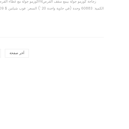
45 * 62 سم ​​؛ 177 جه
آخر صفحة