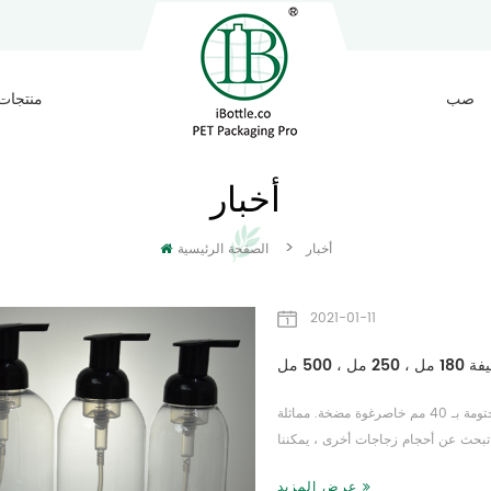
صب
منتجات
أخبار
>
أخبار
الصفحة الرئيسية
2021-01-11
500 مل
لدينا جديد 500 مل زجاجة مضخة رغوةمصنوع من مادة حيوانات أليفة ، مختومة بـ 40 مم خاصرغوة مضخة. مماثلة
ي 180 مل ، 250 مل و 500 مل. إذا كنت تبحث عن أحجام زجاجات أخرى ، يمكننا
ل المضخة ، يمكن لفها بسهولة للقفل أو
عرض المزيد