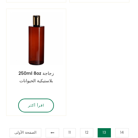
250ml 8oz زجاجة
بلاستيكية الحيوانات
الأليفة العنبر مع غطاء
القرص الذهب
اقرأ أكثر
14
13
12
11
الصفحة الأولى