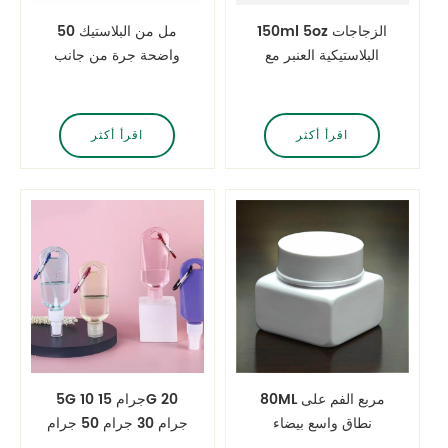
150ml 5oz الزجاجات
50 مل من البلاستيك
البلاستيكية العنبر مع
واضحة جرة من جانب
مضخة
واحد مع غطاء واضح
اقرأ أكثر
اقرأ أكثر
80ML مربع الفم على
5G 10 جرام 15G 20
نطاق واسع بيضاء
جرام 30 جرام 50 جرام
سميكة الجرار قناع
فارغة سلسلة البلاستيك