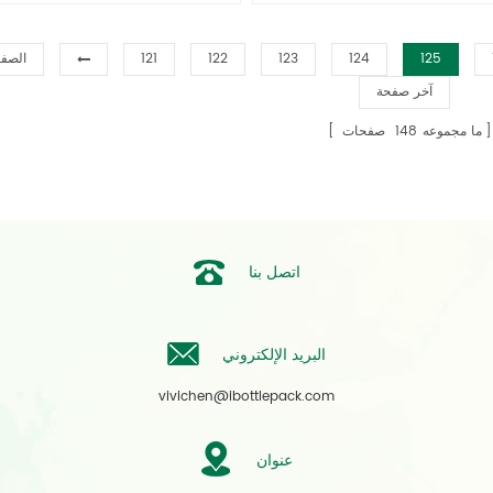
حصول على زجاجة مجانية صب!10
للحصول على زجاجة مجانية صب!10
125
124
123
122
121
الصفح
آخر صفحة
ما مجموعه
148
صفحات
اتصل بنا
البريد الإلكتروني
vivichen@ibottlepack.com
عنوان