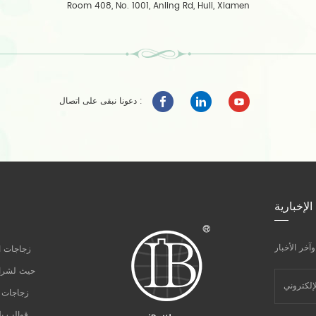
Room 408, No. 1001, Anling Rd, Huli, Xiamen
دعونا نبقى على اتصال :
الإخبارية
زجاجات ال
حيث لشراء
زجاجات ا
قوالب ب