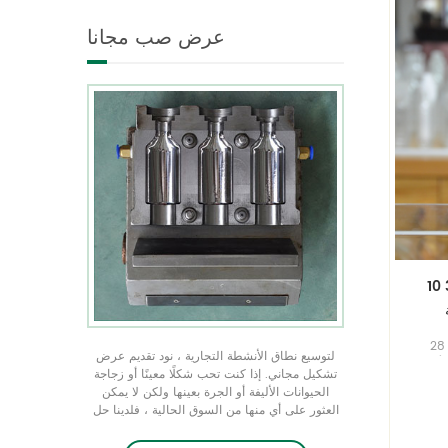
شكل فريد من نوعه في جميع
عرض صب مجانا
الأحجام ندرك منتجك الفريد من
منتجات التعبئة والتغليف من
خلال عرض التشكيل المجاني
10 أوقية . 300ML .الحيوانات الأليفة
. شفاف (
لتوسيع نطاق الأنشطة التجارية ، نود تقديم عرض
ة)
تشكيل مجاني. إذا كنت تحب شكلًا معينًا أو زجاجة
شامبو
الحيوانات الأليفة أو الجرة بعينها ولكن لا يمكن
 من
العثور على أي منها من السوق الحالية ، فلدينا حل
يرة،
عن طريق تخصيص قالب ، وهو مجاني عندما يصل
 بنا
الأمر الأولي إلى 50 كيلو قطعة ولا يحتاج إلى شعار.