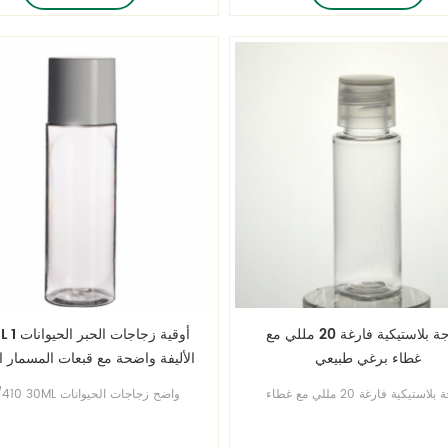
زجاجة بلاستيكية فارغة 20 مللي مع
30ML 1 أوقية زج
غطاء برغي طبيعي
الأليفة واضحة مع قبعات المسمار ا
زجاجة بلاستيكية فارغة 20 مللي مع غطاء
20/410 30ML واضح زجاجات ال
ي طبيعي احصل على قالب زجاجة
الأليفة زجاجات زجاجات الشامبو زجا
يكية مجاني لعلامتك التجارية الخاصة!
محلول أحجام كاملة من زجاجات الرصا