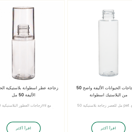
زجاجات الحيوانات الأليفة واضح 50ml
زجاجة عطر اسطوانة بلاستيكية الحي
من البلاستيك اسطوانة
الأليفة 50 مل
50 مل للعصر زجاجة بلاستيكية pet الصانع.
زجاجات 
تخدم على نطاق واسع في تغليف
overcap تأتي في سلسل
منتجات العناية الشخصية. BPA الحرة ،
والتغليف الممتاز للعطور ، غسول ، الح
الصف الغذاء.
الخ اتصل بنا للتصميم الفريد الخاص بك!
اقرأ أكثر
اقرأ أكثر