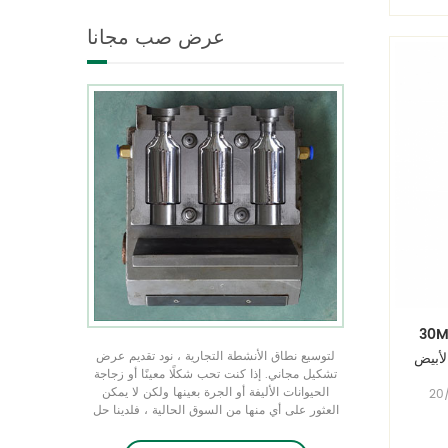
شكل فريد من نوعه في جميع
عرض صب مجانا
الأحجام ندرك منتجك الفريد من
منتجات التعبئة والتغليف من
خلال عرض التشكيل المجاني
اجات الحبر الحيوانات
لتوسيع نطاق الأنشطة التجارية ، نود تقديم عرض
لأبيض
تشكيل مجاني. إذا كنت تحب شكلًا معينًا أو زجاجة
الحيوانات الأليفة أو الجرة بعينها ولكن لا يمكن
حيوانات
العثور على أي منها من السوق الحالية ، فلدينا حل
جات
عن طريق تخصيص قالب ، وهو مجاني عندما يصل
صة ،
الأمر الأولي إلى 50 كيلو قطعة ولا يحتاج إلى شعار.