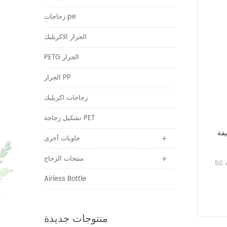
زجاجات pe
الجرار الاكريليك
PETG الجرار
الجرار PP
زجاجات اكريليك
تشكيل زجاجة PET
يفة
حاويات أخرى
منتجات الزجاج
زجاجات البلاستيك الحيوانات الأليفة 50ml
صة
Airless Bottle
ت
حصول
منتوجات جديدة