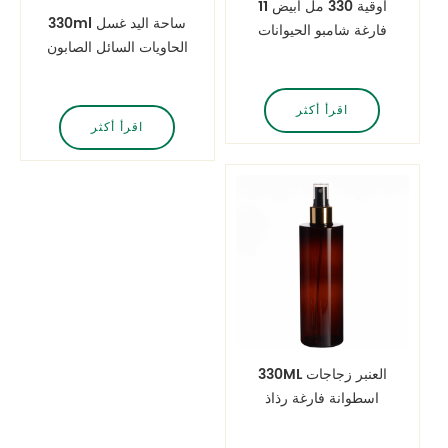
11 أوقية 330 مل أبيض
330ml ساحة اليد غسل
فارغة شامبو الحيوانات
الحاويات السائل الصابون
الأليفة هلام الاستحمام
رغوة مضخة موزع
زجاجة مضخة محلول
زجاجة الحيوانات الأليفة
اقرأ أكثر
اقرأ أكثر
330ML العنبر زجاجات
اسطوانة فارغة رذاذ
بالجملة