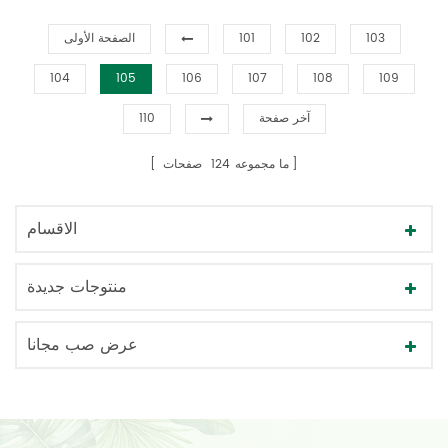
103
102
101
الصفحة الأولى
104
105
106
107
108
109
آخر صفحة
110
ما مجموعه
124
صفحات
الاقسام
منتوجات جديدة
عرض صب مجانا