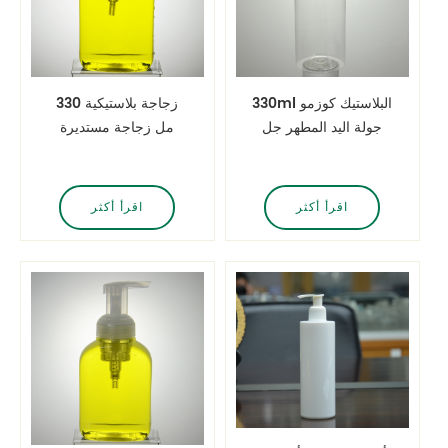
330ml البلاستيك كوزمو
زجاجة بلاستيكية 330
جولة اليد المطهر جل
مل زجاجة مستديرة
غسول الجسم مضخة
مفلطحة PET مع مضخة
الحيوانات الأليفة
رغوة 40 مم
اقرأ أكثر
اقرأ أكثر