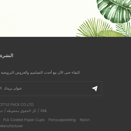
النشرة 
البقاء حتى الآن مع أحدث التصاميم والعروض الترويجية وآخر الأخبار.
OTTLE PACK CO.,LTD.
XML
/
كل الحقوق محفوظة./
خر
Nylon
Panyuepacking
PLA Coated Paper Cups
رواب
 Manufacturer