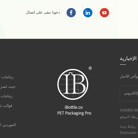
دعونا نبقى على اتصال :
الإخبارية
زجاجات ال
حيث لشراء
زجاجات ا
قوالب ب
XIAMEN IB
يطة الموقع
الموردين ال
ط ودية :
Granules