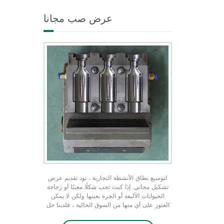
شكل فريد من نوعه في جميع
عرض صب مجانا
الأحجام ندرك منتجك الفريد من
منتجات التعبئة والتغليف من
خلال عرض التشكيل المجاني
لتوسيع نطاق الأنشطة التجارية ، نود تقديم عرض
تشكيل مجاني. إذا كنت تحب شكلًا معينًا أو زجاجة
الحيوانات الأليفة أو الجرة بعينها ولكن لا يمكن
العثور على أي منها من السوق الحالية ، فلدينا حل
عن طريق تخصيص قالب ، وهو مجاني عندما يصل
الأمر الأولي إلى 50 كيلو قطعة ولا يحتاج إلى شعار.