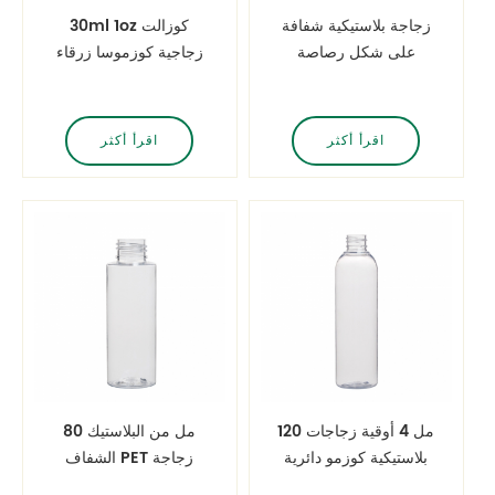
زجاجة بلاستيكية شفافة
30ml 1oz كوزالت
على شكل رصاصة
زجاجية كوزموسا زرقاء
كوزمو PET
مستديرة مع بخاخ
ألوميت
اقرأ أكثر
اقرأ أكثر
120 مل 4 أوقية زجاجات
80 مل من البلاستيك
بلاستيكية كوزمو دائرية
الشفاف PET زجاجة
مستديرة أسطوانية