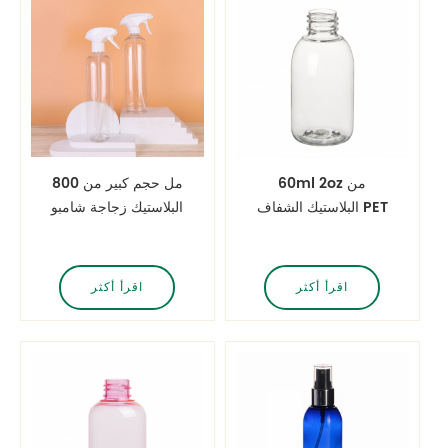
60ml 2oz من
800 مل حجم كبير من
البلاستيك الشفاف PET
البلاستيك زجاجة شامبو
زجاجة مستديرة بوسطن
الحيوانات الأليفة
اقرأ أكثر
اقرأ أكثر