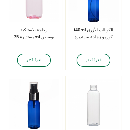
140ml الكوبالت الأزرق
زجاجة بلاستيكية
كوزمو زجاجة مستديرة
مستديرة 75ml بوسطن
بلاستيكية ضباب
في اللون الوردي
الشفاف
اقرأ أكثر
اقرأ أكثر