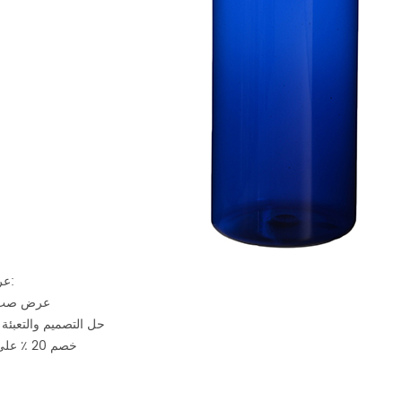
عرض خاص:
1. عرض صب
2. حل التصميم والتعبئة 
3. خصم 20 ٪ على الأقل