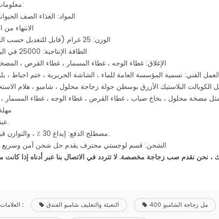
معلومات اساسية:
المواد: الغذاء الصف الحيوانا
الانتهاء من الر
الوزن: 25 غرام (قابل للتعديل حسب المتطلبات)
الطاقة الإنتاجية: 25000 في اليوم الواحد
الإغلاق: غطاء الوجه ، غطاء المسمار ، غطاء القرص ، المضخة
لعمل الفني: تسمية المؤسسة العامة للماء ، الشاشة الحريرية ، ختم احباط ، بل
ثل مضخة محلول ، بخاخ ضباب ، غطاء القرص ، غطاء الوجه ، غطاء المسمار ، 
مهلة: 25 
عينات: مجانا.
مصطلح الدفع: إيداع 30 ٪ ، والتوازن قبل الشحن.
الشحن: قسم لوجستي محترف يقدم حل شحن آمن وسريع و
400 مل زجاجة الشامبو
التعبئة والتغليف شامبو الفندق
العلامات الساخنة :