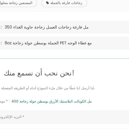
زجاجات فارغة بالجملة
المصنعين زجاجة محلو
350 مل فارغة زجاجات العسل زجاجة حاوية الغذاء
سابق 
8oz الجملة بوسطن جولة زجاجة PET مع غطاء الوجه
التالى
نحن نحب أن نسمع منك!
لذا أرسل لنا خطًا من خلال ملء النموذج أدناه أو الطريقة المفضلة لديك.
400 مل الكوبالت البلاستيك الأزرق بوسطن جولة زجاجة
موضوع * :