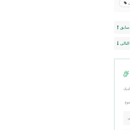
ل
:
 :