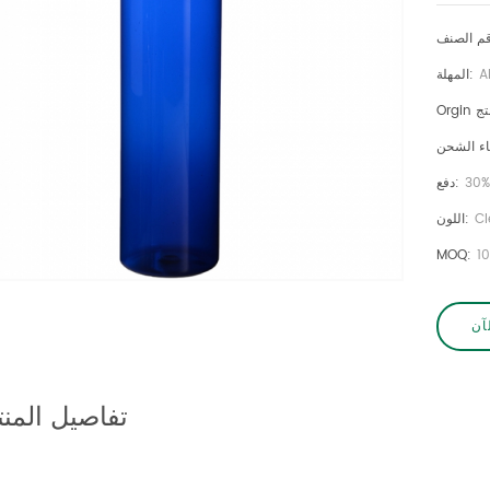
A
المهلة:
30%
دفع:
Cl
اللون:
MOQ:
1
آن
تفاصيل المنت