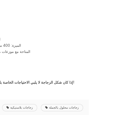
ا
الميزة: 400 مل الكوبالت البلاستيك الأزرق بوسطن جولة زجاجة محلول ، شامبو ، هلام الاستحمام ، إلخ
المتاحة مع موزعات م
p. :: إذا كان شكل الزجاجة لا يلبي الاحتياجات الخاصة بك ، نحن نقدم صب زجاجة مخصصة. لا تتردد في الاتصال بنا عبر أدناه إذا كانت مهتمة!
زجاجات محلول بالجملة
زجاجات بلاستيكية